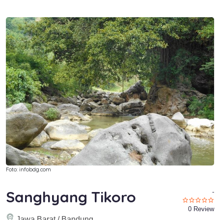
Foto: infobdg.com
Sanghyang Tikoro
-
0 Review
Jawa Barat / Bandung