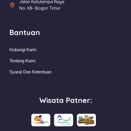
Jalan Katulampa Raya
No. K8- Bogor Timur
Bantuan
Hubungi Kami
Tentang Kami
Syarat Dan Ketentuan
Wisata Patner: