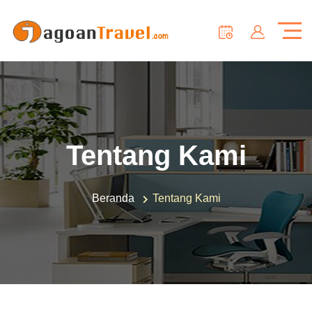
Tentang Kami
Beranda
Tentang Kami