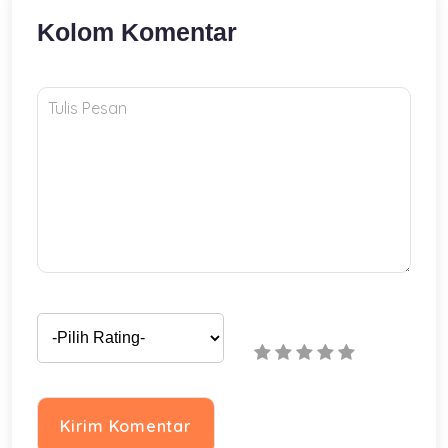
Kolom Komentar