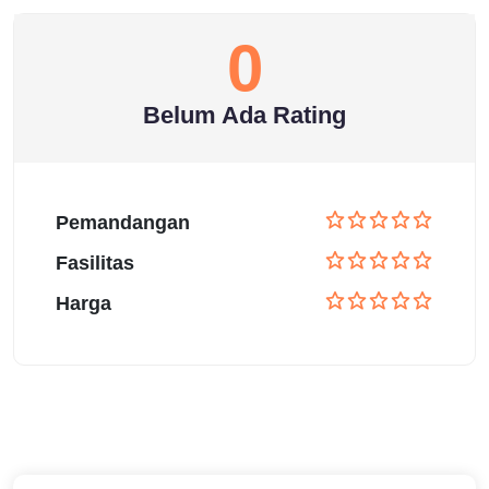
0
Belum Ada Rating
Pemandangan
Fasilitas
Harga