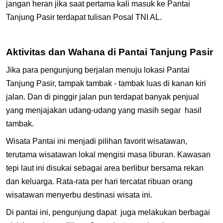
jangan heran jika saat pertama kali masuk ke Pantai
Tanjung Pasir terdapat tulisan Posal TNI AL.
Aktivitas dan Wahana di Pantai Tanjung Pasir
Jika para pengunjung berjalan menuju lokasi Pantai
Tanjung Pasir, tampak tambak - tambak luas di kanan kiri
jalan. Dan di pinggir jalan pun terdapat banyak penjual
yang menjajakan udang-udang yang masih segar hasil
tambak.
Wisata Pantai ini menjadi pilihan favorit wisatawan,
terutama wisatawan lokal mengisi masa liburan. Kawasan
tepi laut ini disukai sebagai area berlibur bersama rekan
dan keluarga. Rata-rata per hari tercatat ribuan orang
wisatawan menyerbu destinasi wisata ini.
Di pantai ini, pengunjung dapat juga melakukan berbagai