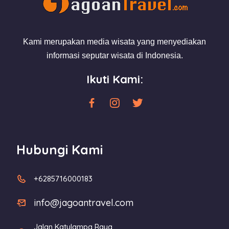
Kami merupakan media wisata yang menyediakan
informasi seputar wisata di Indonesia.
Ikuti Kami:
Hubungi Kami
+6285716000183
info@jagoantravel.com
Jalan Katulampa Raya