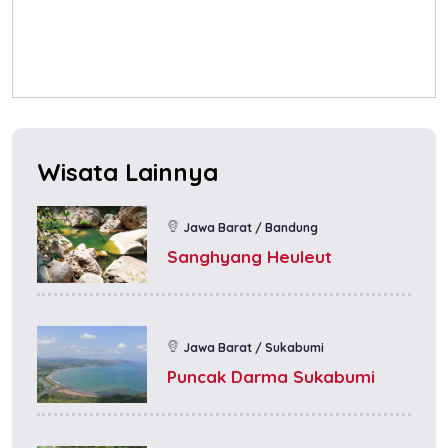
Wisata Lainnya
Jawa Barat / Bandung
Sanghyang Heuleut
Jawa Barat / Sukabumi
Puncak Darma Sukabumi