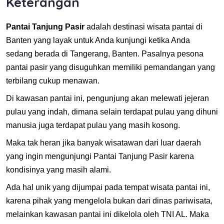
Keterangan
Pantai Tanjung Pasir
adalah destinasi wisata pantai di
Banten yang layak untuk Anda kunjungi ketika Anda
sedang berada di Tangerang, Banten. Pasalnya pesona
pantai pasir yang disuguhkan memiliki pemandangan yang
terbilang cukup menawan.
Di kawasan pantai ini, pengunjung akan melewati jejeran
pulau yang indah, dimana selain terdapat pulau yang dihuni
manusia juga terdapat pulau yang masih kosong.
Maka tak heran jika banyak wisatawan dari luar daerah
yang ingin mengunjungi Pantai Tanjung Pasir karena
kondisinya yang masih alami.
Ada hal unik yang dijumpai pada tempat wisata pantai ini,
karena pihak yang mengelola bukan dari dinas pariwisata,
melainkan kawasan pantai ini dikelola oleh TNI AL. Maka