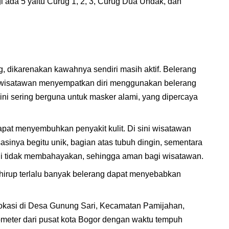
 ada 5 yaitu Curug 1, 2, 3, Curug Dua Undak, dan
, dikarenakan kawahnya sendiri masih aktif. Belerang
pa wisatawan menyempatkan diri menggunakan belerang
ini sering berguna untuk masker alami, yang dipercaya
pat menyembuhkan penyakit kulit. Di sini wisatawan
sinya begitu unik, bagian atas tubuh dingin, sementara
ini tidak membahayakan, sehingga aman bagi wisatawan.
hirup terlalu banyak belerang dapat menyebabkan
lokasi di Desa Gunung Sari, Kecamatan Pamijahan,
lometer dari pusat kota Bogor dengan waktu tempuh