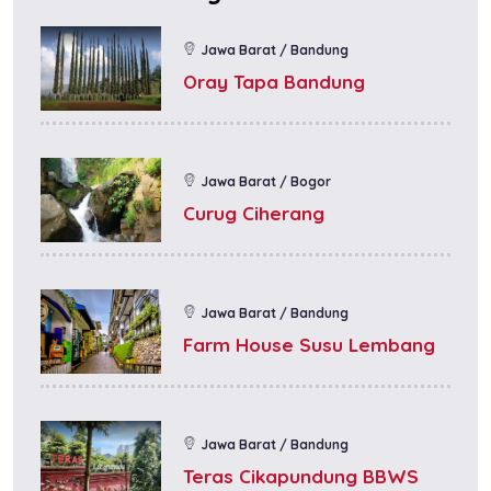
Jawa Barat / Bandung
Oray Tapa Bandung
Jawa Barat / Bogor
Curug Ciherang
Jawa Barat / Bandung
Farm House Susu Lembang
Jawa Barat / Bandung
Teras Cikapundung BBWS