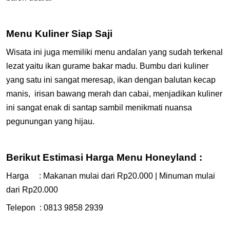
Menu Kuliner Siap Saji
Wisata ini juga memiliki menu andalan yang sudah terkenal
lezat yaitu ikan gurame bakar madu. Bumbu dari kuliner
yang satu ini sangat meresap, ikan dengan balutan kecap
manis, irisan bawang merah dan cabai, menjadikan kuliner
ini sangat enak di santap sambil menikmati nuansa
pegunungan yang hijau.
Berikut Estimasi Harga Menu Honeyland :
Harga : Makanan mulai dari Rp20.000 | Minuman mulai
dari Rp20.000
Telepon : 0813 9858 2939