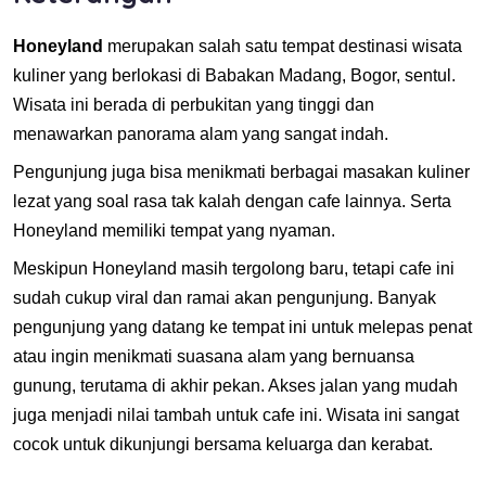
Honeyland
merupakan salah satu tempat destinasi wisata
kuliner yang berlokasi di Babakan Madang, Bogor, sentul.
Wisata ini berada di perbukitan yang tinggi dan
menawarkan panorama alam yang sangat indah.
Pengunjung juga bisa menikmati berbagai masakan kuliner
lezat yang soal rasa tak kalah dengan cafe lainnya. Serta
Honeyland memiliki tempat yang nyaman.
Meskipun Honeyland masih tergolong baru, tetapi cafe ini
sudah cukup viral dan ramai akan pengunjung. Banyak
pengunjung yang datang ke tempat ini untuk melepas penat
atau ingin menikmati suasana alam yang bernuansa
gunung, terutama di akhir pekan. Akses jalan yang mudah
juga menjadi nilai tambah untuk cafe ini. Wisata ini sangat
cocok untuk dikunjungi bersama keluarga dan kerabat.