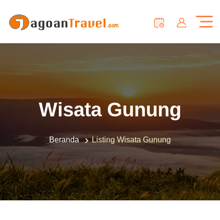
Wisata Gunung
Beranda
Listing Wisata Gunung