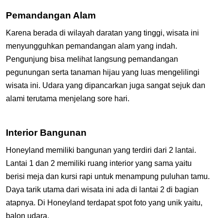
Pemandangan Alam
Karena berada di wilayah daratan yang tinggi, wisata ini
menyungguhkan pemandangan alam yang indah.
Pengunjung bisa melihat langsung pemandangan
pegunungan serta tanaman hijau yang luas mengelilingi
wisata ini. Udara yang dipancarkan juga sangat sejuk dan
alami terutama menjelang sore hari.
Interior Bangunan
Honeyland memiliki bangunan yang terdiri dari 2 lantai.
Lantai 1 dan 2 memiliki ruang interior yang sama yaitu
berisi meja dan kursi rapi untuk menampung puluhan tamu.
Daya tarik utama dari wisata ini ada di lantai 2 di bagian
atapnya. Di Honeyland terdapat spot foto yang unik yaitu,
balon udara.