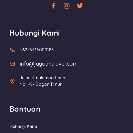
Hubungi Kami
+6285716000183
info@jagoantravel.com
Jalan Katulampa Raya
No. K8- Bogor Timur
Bantuan
Hubungi Kami