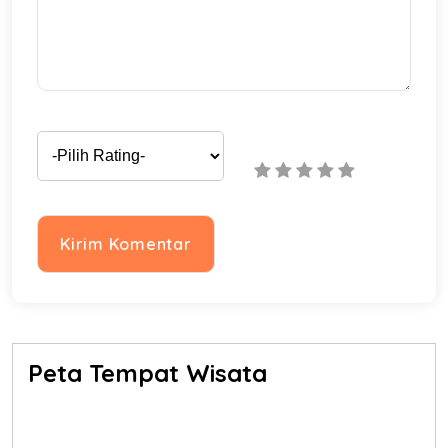
Peta Tempat Wisata