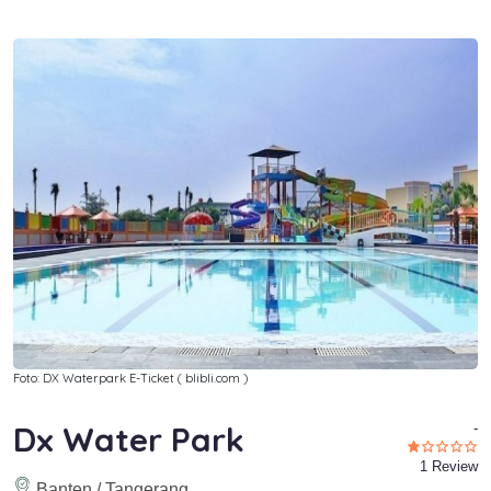
Foto: DX Waterpark E-Ticket ( blibli.com )
Dx Water Park
-
1 Review
Banten / Tangerang