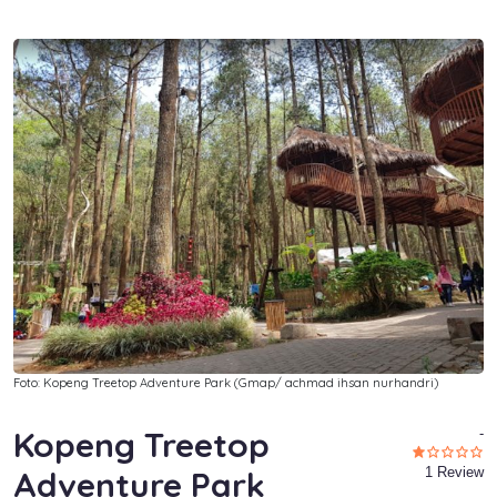
Foto: Kopeng Treetop Adventure Park (Gmap/ achmad ihsan nurhandri)
Kopeng Treetop
-
Adventure Park
1 Review