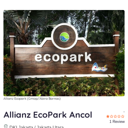
Allianz Ecopark (Gmap/Abira Barnas)
Allianz EcoPark Ancol
-
1 Review
DKI Jakarta / Jakarta Utara