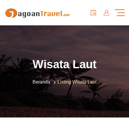
Wisata Laut
Beranda
Listing Wisata Laut