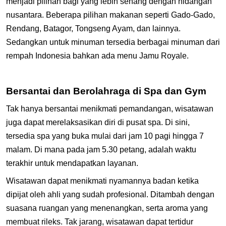
menjadi pilihan bagi yang lebih senang dengan hidangan
nusantara. Beberapa pilihan makanan seperti Gado-Gado,
Rendang, Batagor, Tongseng Ayam, dan lainnya.
Sedangkan untuk minuman tersedia berbagai minuman dari
rempah Indonesia bahkan ada menu Jamu Royale.
Bersantai dan Berolahraga di Spa dan Gym
Tak hanya bersantai menikmati pemandangan, wisatawan
juga dapat merelaksasikan diri di pusat spa. Di sini,
tersedia spa yang buka mulai dari jam 10 pagi hingga 7
malam. Di mana pada jam 5.30 petang, adalah waktu
terakhir untuk mendapatkan layanan.
Wisatawan dapat menikmati nyamannya badan ketika
dipijat oleh ahli yang sudah profesional. Ditambah dengan
suasana ruangan yang menenangkan, serta aroma yang
membuat rileks. Tak jarang, wisatawan dapat tertidur