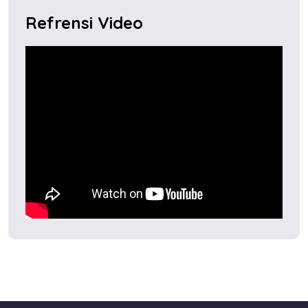
Refrensi Video